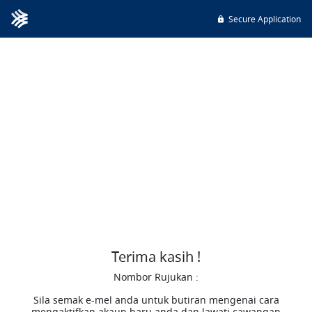
Secure Application
Terima kasih !
Nombor Rujukan :
Sila semak e-mel anda untuk butiran mengenai cara
mengaktifkan akaun baru anda dan lawati cawangan