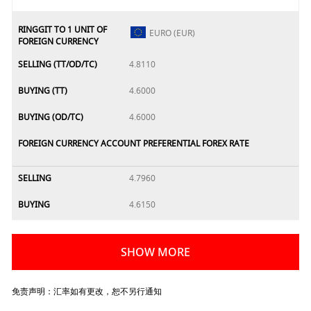
RINGGIT TO 1 UNIT OF
EURO (EUR)
FOREIGN CURRENCY
SELLING (TT/OD/TC)
4.8110
BUYING (TT)
4.6000
BUYING (OD/TC)
4.6000
FOREIGN CURRENCY ACCOUNT PREFERENTIAL FOREX RATE
SELLING
4.7960
BUYING
4.6150
SHOW MORE
免责声明：汇率如有更改，恕不另行通知