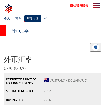
个人
商务
环球市场
外币汇率
外币汇率
07/08/2026
RINGGIT TO 1 UNIT OF
AUSTRALIAN DOLLAR (AUD)
FOREIGN CURRENCY
SELLING (TT/OD/TC)
2.9520
BUYING (TT)
2.7860