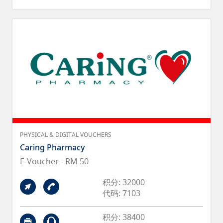
PHYSICAL & DIGITAL VOUCHERS
Caring Pharmacy
E-Voucher - RM 50
积分: 32000
代码: 7103
积分: 38400