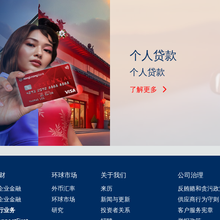
个人贷款
个人贷款
了解更多
财
环球市场
关于我们
公司治理
企业金融
外币汇率
来历
反贿赂和贪污政
企业金融
环球市场
新闻与更新
供应商行为守则
行业务
研究
投资者关系
客户服务宪章