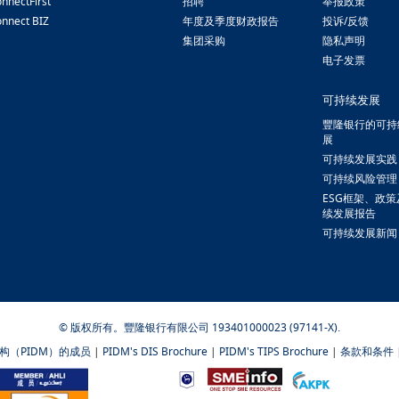
nnectFirst
招聘
举报政策
nnect BIZ
年度及季度财政报告
投诉/反馈
集团采购
隐私声明
电子发票
可持续发展
豐隆银行的可持
展
可持续发展实践
可持续风险管理
ESG框架、政
续发展报告
可持续发展新闻
© 版权所有。豐隆银行有限公司 193401000023 (97141-X).
构（PIDM）的成员
|
PIDM's DIS Brochure
|
PIDM's TIPS Brochure
|
条款和条件