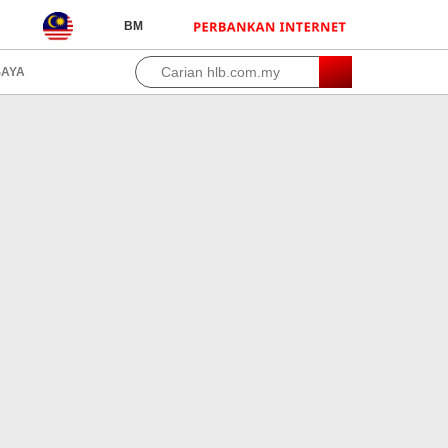
BM
YA