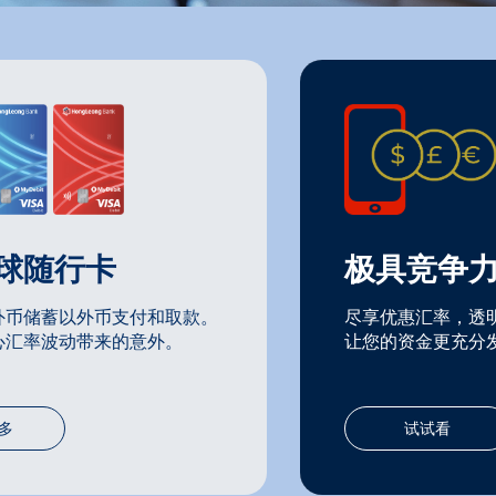
球随行卡
极具竞争
透明定价
国际汇款
外币储蓄以外币支付和取款。
尽享优惠汇率，透明
在外币转换和消费
通过HLB Super
心汇率波动带来的意外。
让您的资金更充分
用，清清楚楚，让
汇款，轻松实现跨
多
立即 SuperSend
试试看