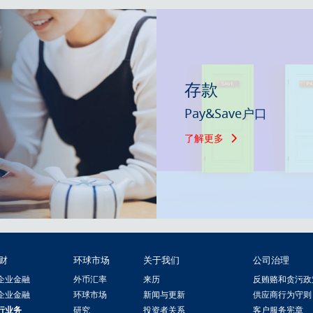
存款
Pay&Save户口
了解更多
财
环球市场
关于我们
公司治理
企业金融
外币汇率
来历
反贿赂和贪污政
企业金融
环球市场
新闻与更新
供应商行为守则
行业务
研究
投资者关系
客户服务宪章