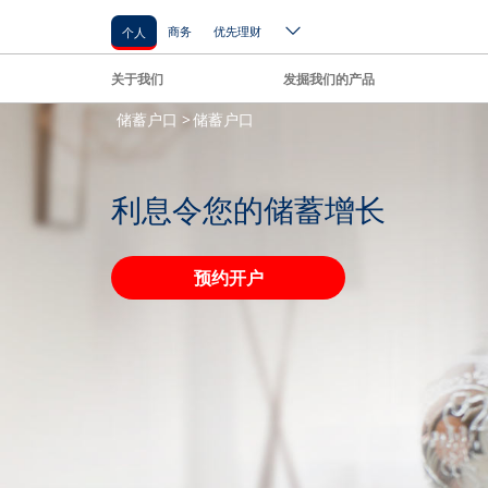
商务
优先理财
个人
关于我们
发掘我们的产品
储蓄户口 >
储蓄户口
利息令您的储蓄增长
预约开户