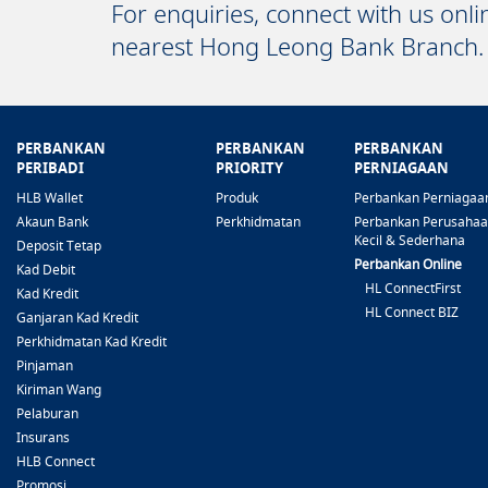
For enquiries, connect with us onl
nearest Hong Leong Bank Branch.
PERBANKAN
PERBANKAN
PERBANKAN
PERIBADI
PRIORITY
PERNIAGAAN
HLB Wallet
Produk
Perbankan Perniagaa
Akaun Bank
Perkhidmatan
Perbankan Perusaha
Kecil & Sederhana
Deposit Tetap
Perbankan Online
Kad Debit
HL ConnectFirst
Kad Kredit
HL Connect BIZ
Ganjaran Kad Kredit
Perkhidmatan Kad Kredit
Pinjaman
Kiriman Wang
Pelaburan
Insurans
HLB Connect
Promosi