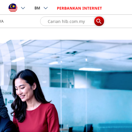
BM
YA