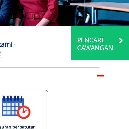
PENCARI
ami -
CAWANGAN
n