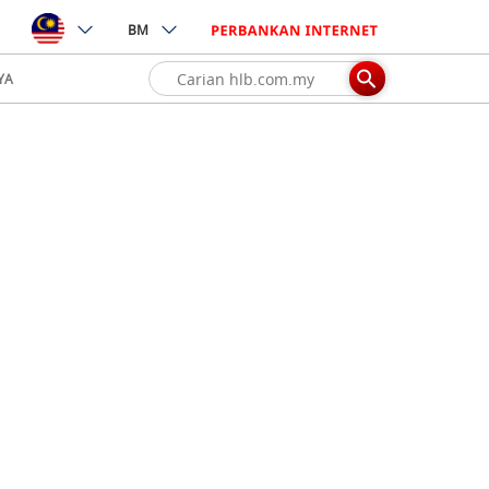
BM
YA