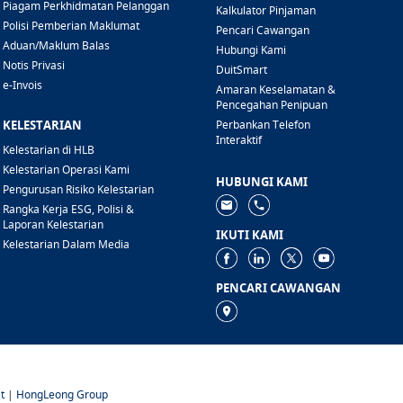
Piagam Perkhidmatan Pelanggan
Kalkulator Pinjaman
Polisi Pemberian Maklumat
Pencari Cawangan
Aduan/Maklum Balas
Hubungi Kami
Notis Privasi
DuitSmart
e-Invois
Amaran Keselamatan &
Pencegahan Penipuan
KELESTARIAN
Perbankan Telefon
Interaktif
Kelestarian di HLB
Kelestarian Operasi Kami
HUBUNGI KAMI
Pengurusan Risiko Kelestarian
Rangka Kerja ESG, Polisi &
Laporan Kelestarian
IKUTI KAMI
Kelestarian Dalam Media
PENCARI CAWANGAN
t
|
HongLeong Group