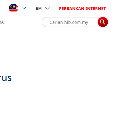
BM
YA
rus