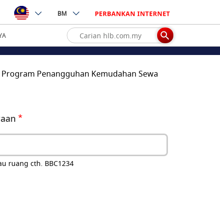
BM
YA
lam Program Penangguhan Kemudahan Sewa
raan
au ruang cth. BBC1234