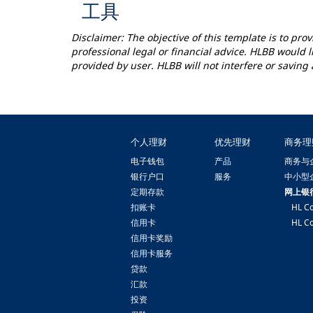
工具
Disclaimer: The objective of this template is to pr
professional legal or financial advice. HLBB would 
provided by user. HLBB will not interfere or savin
个人理财
优先理财
商务理
电子钱包
产品
商务与
银行户口
服务
中小型
定期存款
网上银
扣账卡
HL Co
信用卡
HL Co
信用卡奖励
信用卡服务
贷款
汇款
投资