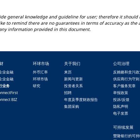
ovide general knowledge and guideline for user; therefore it should 
like to remind there are no guarantees in terms of accuracy as the 
g any information provided in this document.
财
环球市场
关于我们
公司治理
企业金融
外币汇率
来历
反贿赂和贪污政
企业金融
环球市场
新闻与更新
供应商行为守则
行业务
研究
投资者关系
客户服务宪章
nnectFirst
招聘
举报政策
nnect BIZ
年度及季度财政报告
投诉/反馈
集团采购
隐私声明
电子发票
可持续发展
豐隆银行的可持