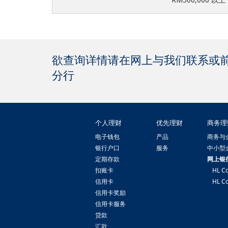
欲查询详情请在网上与我们联系或
分行
个人理财
优先理财
商务理
电子钱包
产品
商务与
银行户口
服务
中小型
定期存款
网上银
扣账卡
HL Co
信用卡
HL Co
信用卡奖励
信用卡服务
贷款
汇款