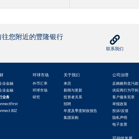
前往您附近的豐隆银行
联系我们
财
环球市场
关于我们
公司治理
企业金融
外币汇率
来历
反贿赂和贪污政
企业金融
环球市场
新闻与更新
供应商行为守则
行业务
研究
投资者关系
客户服务宪章
nnectFirst
招聘
举报政策
nnect BIZ
年度及季度财政报告
投诉/反馈
集团采购
隐私声明
电子发票
可持续发展