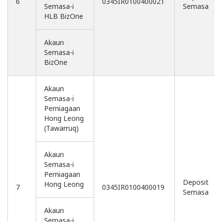
6
0345IR0100400021
Semasa-i
Semasa
HLB BizOne
Akaun
Semasa-i
BizOne
Akaun
Semasa-i
Perniagaan
Hong Leong
(Tawarruq)
Akaun
Semasa-i
Perniagaan
Deposit
Hong Leong
7
0345IR0100400019
Semasa
Akaun
Semasa-i