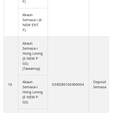
F)
Akaun
Semasa-i (E-
NEW ENT
F)
Akaun
Semasa-i
Hong Leong
(E-NEW P
GS)
(Tawarruq)
Akaun
Deposit
16
0345IR0100400004
Semasa-i
Semasa
Hong Leong
(E-NEW P
GS)