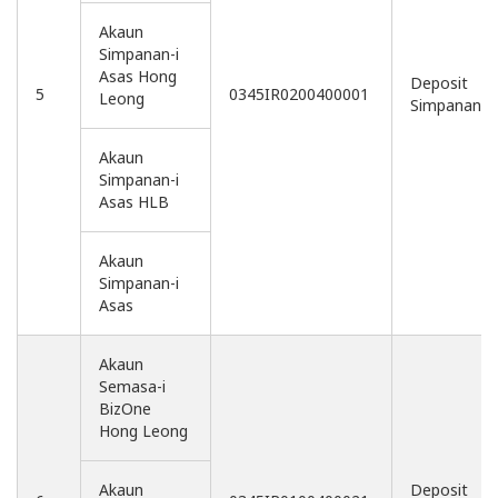
Akaun
Simpanan-i
Asas Hong
Deposit
5
0345IR0200400001
Leong
Simpanan
Akaun
Simpanan-i
Asas HLB
Akaun
Simpanan-i
Asas
Akaun
Semasa-i
BizOne
Hong Leong
Akaun
Deposit