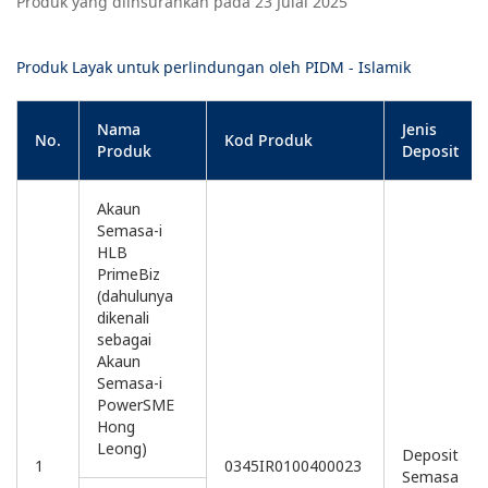
Produk yang diinsurankan pada 23 Julai 2025
Produk Layak untuk perlindungan oleh PIDM - Islamik
Nama
Jenis
No.
Kod Produk
Produk
Deposit
Akaun
Semasa-i
HLB
PrimeBiz
(dahulunya
dikenali
sebagai
Akaun
Semasa-i
PowerSME
Hong
Leong)
Deposit
1
0345IR0100400023
Semasa