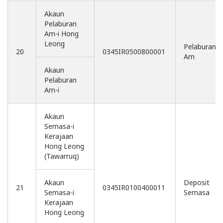
Akaun
Pelaburan
Am-i Hong
Leong
Pelaburan
20
0345IR0500800001
Am
Akaun
Pelaburan
Am-i
Akaun
Semasa-i
Kerajaan
Hong Leong
(Tawarruq)
Akaun
Deposit
21
0345IR0100400011
Semasa-i
Semasa
Kerajaan
Hong Leong