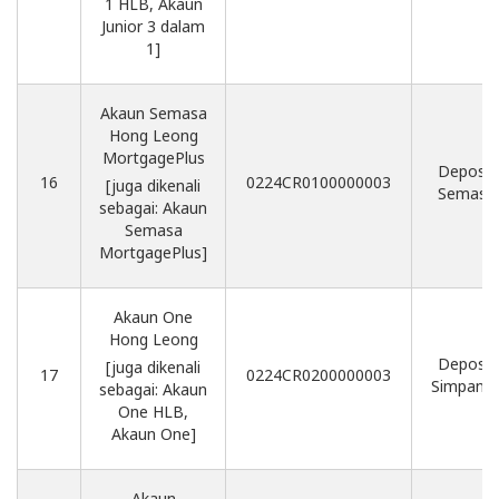
1 HLB, Akaun
Junior 3 dalam
1]
Akaun Semasa
Hong Leong
MortgagePlus
Deposit
16
0224CR0100000003
[juga dikenali
Semasa
sebagai: Akaun
Semasa
MortgagePlus]
Akaun One
Hong Leong
Deposit
[juga dikenali
17
0224CR0200000003
Simpana
sebagai: Akaun
One HLB,
Akaun One]
Akaun