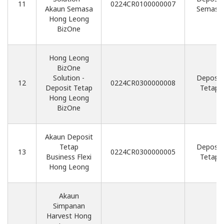
11
0224CR0100000007
Akaun Semasa
Semasa
Hong Leong
BizOne
Hong Leong
BizOne
Solution -
Deposit
12
0224CR0300000008
Deposit Tetap
Tetap
Hong Leong
BizOne
Akaun Deposit
Tetap
Deposit
13
0224CR0300000005
Business Flexi
Tetap
Hong Leong
Akaun
Simpanan
Harvest Hong