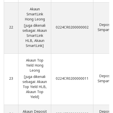
Akaun
SmartLink
Hong Leong
Deposit
[juga dikenali
22
0224CR0200000002
Simpana
sebagai: Akaun
SmartLink
HLB, Akaun
SmartLink]
Akaun Top
Yield Hong
Leong
Deposit
[juga dikenali
23
0224CR0200000011
Simpana
sebagai: Akaun
Top Yield HLB,
Akaun Top
Yield]
Akaun Deposit
Deposit