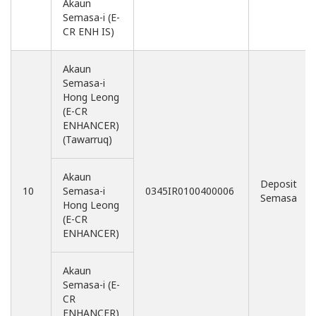
Akaun
Semasa-i (E-
CR ENH IS)
Akaun
Semasa-i
Hong Leong
(E-CR
ENHANCER)
(Tawarruq)
Akaun
Deposit
10
Semasa-i
0345IR0100400006
Semasa
Hong Leong
(E-CR
ENHANCER)
Akaun
Semasa-i (E-
CR
ENHANCER)