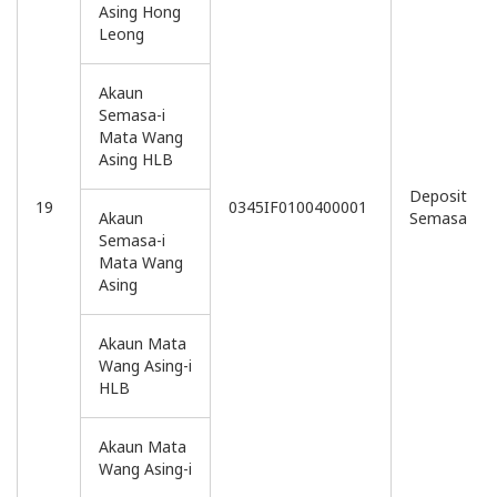
Asing Hong
Leong
Akaun
Semasa-i
Mata Wang
Asing HLB
Deposit
19
0345IF0100400001
Akaun
Semasa
Semasa-i
Mata Wang
Asing
Akaun Mata
Wang Asing-i
HLB
Akaun Mata
Wang Asing-i