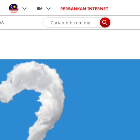
BM
YA