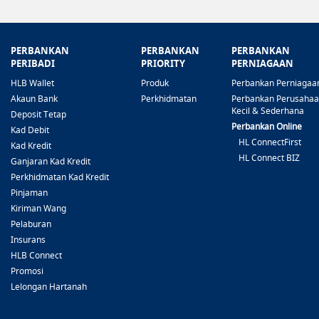
PERBANKAN
PERBANKAN
PERBANKAN
PERIBADI
PRIORITY
PERNIAGAAN
HLB Wallet
Produk
Perbankan Perniagaa
Akaun Bank
Perkhidmatan
Perbankan Perusaha
Kecil & Sederhana
Deposit Tetap
Perbankan Online
Kad Debit
HL ConnectFirst
Kad Kredit
HL Connect BIZ
Ganjaran Kad Kredit
Perkhidmatan Kad Kredit
Pinjaman
Kiriman Wang
Pelaburan
Insurans
HLB Connect
Promosi
Lelongan Hartanah