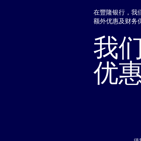
在豐隆银行，我
额外优惠及财务
我
优
须