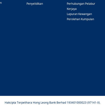
an
Penyelidikan
Perhubungan Pelabur
Kerjaya
Lapuran Kewangan
Perolehan Kumpulan
Hakcipta Terpelihara Hong Leong Bank Berhad 193401000023 (97141-X).