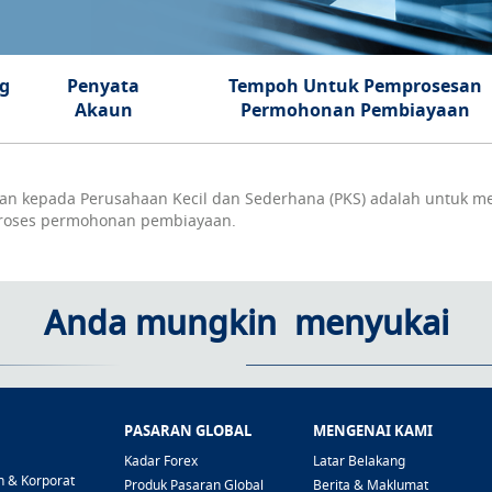
g
Penyata
Tempoh Untuk Pemprosesan
Akaun
Permohonan Pembiayaan
an kepada Perusahaan Kecil dan Sederhana (PKS) adalah untuk 
roses permohonan pembiayaan.
Anda mungkin menyukai
Ketahui Lebih Lanjut
PASARAN GLOBAL
MENGENAI KAMI
Kadar Forex
Latar Belakang
n & Korporat
Produk Pasaran Global
Berita & Maklumat