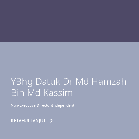
YBhg Datuk Dr Md Hamzah
Bin Md Kassim
Non-Executive Director/Independent
KETAHUI LANJUT