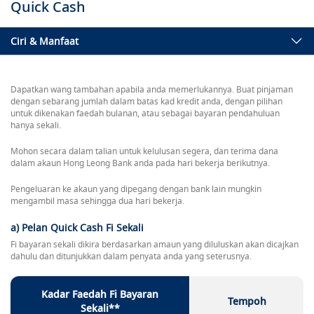
Quick Cash
Ciri & Manfaat
Dapatkan wang tambahan apabila anda memerlukannya. Buat pinjaman
dengan sebarang jumlah dalam batas kad kredit anda, dengan pilihan
untuk dikenakan faedah bulanan, atau sebagai bayaran pendahuluan
hanya sekali.
Mohon secara dalam talian untuk kelulusan segera, dan terima dana
dalam akaun Hong Leong Bank anda pada hari bekerja berikutnya.
Pengeluaran ke akaun yang dipegang dengan bank lain mungkin
mengambil masa sehingga dua hari bekerja.
a) Pelan Quick Cash Fi Sekali
Fi bayaran sekali dikira berdasarkan amaun yang diluluskan akan dicajkan
dahulu dan ditunjukkan dalam penyata anda yang seterusnya.
Kadar Faedah Fi Bayaran
Tempoh
Sekali**