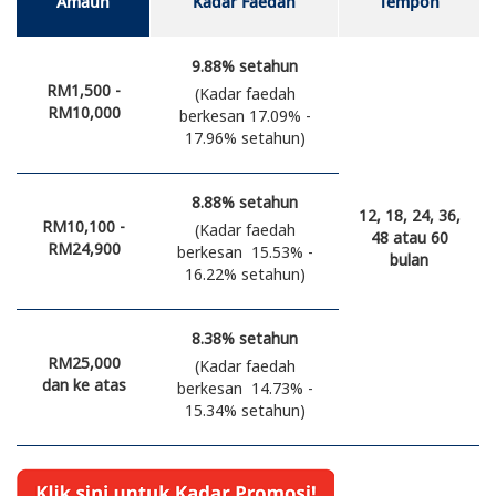
Amaun
Kadar Faedah
Tempoh
9.88% setahun
RM1,500 -
(Kadar faedah
RM10,000
berkesan 17.09% -
17.96% setahun)
8.88% setahun
12, 18, 24, 36,
RM10,100 -
(Kadar faedah
48 atau 60
RM24,900
berkesan 15.53% -
bulan
16.22% setahun)
8.38% setahun
RM25,000
(Kadar faedah
dan ke atas
berkesan 14.73% -
15.34% setahun)