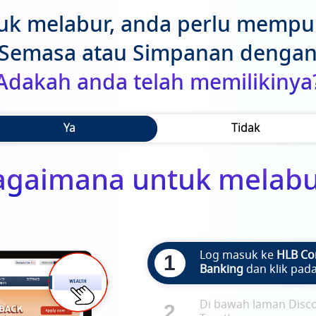
uk melabur, anda perlu mempu
Semasa atau Simpanan denga
Adakah anda telah memilikinya
Ya
Tidak
agaimana untuk melabu
Log masuk ke
HLB Co
1
Banking
dan klik pada
Di bawah laman Discov
2