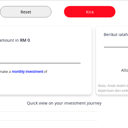
Reset
Kira
Berikut iala
 amount in
RM 0
All
 make a
monthly investment
of
Nota: Anda boleh 
keperluan dan sele
Quick view on your investment journey