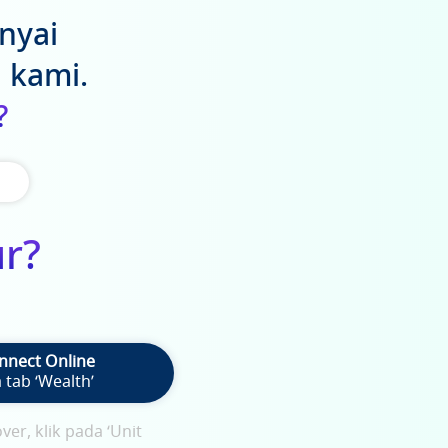
nyai
n kami.
?
r?
nnect Online
 tab ‘Wealth’
er, klik pada ‘Unit