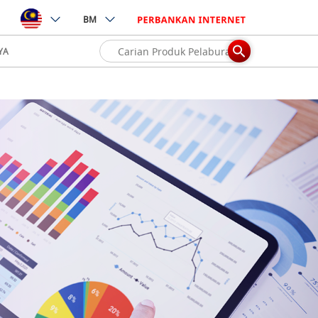
BM
YA