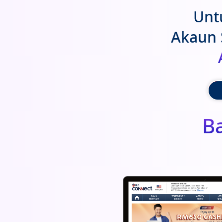
Unt
Akaun 
B