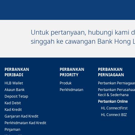
Untuk pertanyaan, hubungi kami d
singgah ke cawangan Bank Hong L
PERBANKAN
PERBANKAN
PERBANKAN
PERIBADI
PRIORITY
PERNIAGAAN
HLB Wallet
Produk
Perbankan Perniagaa
Akaun Bank
Perkhidmatan
Perbankan Perusaha
Kecil & Sederhana
Deposit Tetap
Perbankan Online
Kad Debit
HL ConnectFirst
Kad Kredit
HL Connect BIZ
Ganjaran Kad Kredit
Perkhidmatan Kad Kredit
Pinjaman