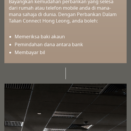
Bayangkan kemudahan perbankan yang selesa
dari rumah atau telefon mobile anda di mana-
mana sahaja di dunia. Dengan Perbankan Dalam
Talian Connect Hong Leong, anda boleh:
Memeriksa baki akaun
Pemindahan dana antara bank
Membayar bil