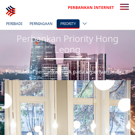
PERIBADI
PERNIAGAAN
PRIORITY
Perbankan Priority Hong
Leong
Pengalaman perbankan unik pada keperluan anda.